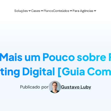
Soluções
Cases
Planos
Conteúdos
Para Agências
APLICAÇÕES
ESTUDO DE CASO
AGÊ
IA para E-commerce
Revenda Mais
Inteligênc
new
Aumenta sua conversão
R$ 300 mil em nov
O ChatGPT d
 Mais um Pouco sobre F
IA para Infoprodutores
Unity4 & Dryv
Otimizaç
Blog da Lead
Aumente as vendas por impulso
2 vezes mais conv
Gere mais l
O melhor conteú
ing Digital [Guia Co
Abordagens com ChatGPT
VR Gente
Geração 
new
Proatividade no seu site
+211% em MQLs
Leads quali
Materiais Gra
O melhor conteú
Casos de Uso com AI
Espresso App
Agendam
Publicado por
Gustavo Luby
Melhores aplicações na prática
+255% mais Leads
Leads quali
LEADSTER NA PRÁTICA
Junta & Client
Como A Agência SEO Aumentou Em 287% A C
208% de aumento 